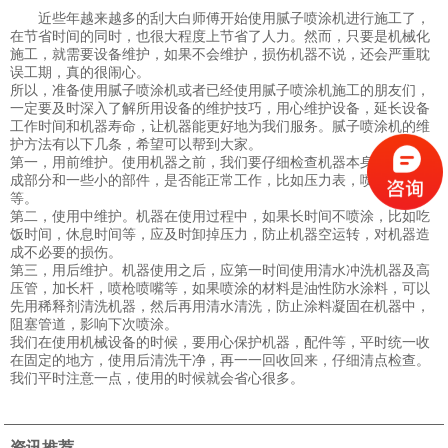
近些年越来越多的刮大白师傅开始使用腻子喷涂机进行施工了，
在节省时间的同时，也很大程度上节省了人力。然而，只要是机械化
施工，就需要设备维护，如果不会维护，损伤机器不说，还会严重耽
误工期，真的很闹心。
所以，准备使用腻子喷涂机或者已经使用腻子喷涂机施工的朋友们，
一定要及时深入了解所用设备的维护技巧，用心维护设备，延长设备
工作时间和机器寿命，让机器能更好地为我们服务。腻子喷涂机的维
护方法有以下几条，希望可以帮到大家。
第一，用前维护。使用机器之前，我们要仔细检查机器本身的主要构
成部分和一些小的部件，是否能正常工作，比如压力表，喷枪喷嘴
等。
第二，使用中维护。机器在使用过程中，如果长时间不喷涂，比如吃
饭时间，休息时间等，应及时卸掉压力，防止机器空运转，对机器造
成不必要的损伤。
第三，用后维护。机器使用之后，应第一时间使用清水冲洗机器及高
压管，加长杆，喷枪喷嘴等，如果喷涂的材料是油性防水涂料，可以
先用稀释剂清洗机器，然后再用清水清洗，防止涂料凝固在机器中，
阻塞管道，影响下次喷涂。
我们在使用机械设备的时候，要用心保护机器，配件等，平时统一收
在固定的地方，使用后清洗干净，再一一回收回来，仔细清点检查。
我们平时注意一点，使用的时候就会省心很多。
资讯推荐