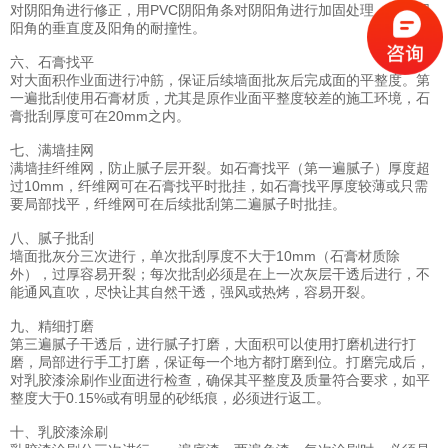
对阴阳角进行修正，用PVC阴阳角条对阴阳角进行加固处理。保证阴
阳角的垂直度及阳角的耐撞性。
六、石膏找平
对大面积作业面进行冲筋，保证后续墙面批灰后完成面的平整度。第
一遍批刮使用石膏材质，尤其是原作业面平整度较差的施工环境，石
膏批刮厚度可在20mm之内。
七、满墙挂网
满墙挂纤维网，防止腻子层开裂。如石膏找平（第一遍腻子）厚度超
过10mm，纤维网可在石膏找平时批挂，如石膏找平厚度较薄或只需
要局部找平，纤维网可在后续批刮第二遍腻子时批挂。
八、腻子批刮
墙面批灰分三次进行，单次批刮厚度不大于10mm（石膏材质除
外），过厚容易开裂；每次批刮必须是在上一次灰层干透后进行，不
能通风直吹，尽快让其自然干透，强风或热烤，容易开裂。
九、精细打磨
第三遍腻子干透后，进行腻子打磨，大面积可以使用打磨机进行打
磨，局部进行手工打磨，保证每一个地方都打磨到位。打磨完成后，
对乳胶漆涂刷作业面进行检查，确保其平整度及质量符合要求，如平
整度大于0.15%或有明显的砂纸痕，必须进行返工。
十、乳胶漆涂刷