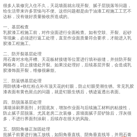
很多人装修完入住不久，天花墙面就出现开裂、腻子层脱落等问题，
给生活带来许多苦恼与不便。这些问题都是由于油漆工程施工工艺不
达标，没有做好质量验收所造成的。
一、基层检查
乳胶漆工程施工前，对作业面进行全面检查。如有空鼓、开裂、起砂
等现象，必须进行返工处理，直至作业面质量符合要求，才能进入乳
胶漆工程施工。
二、防开裂基层处理
用石膏对水电开槽、天花板材接缝等位置进行填补嵌缝，并挂防开裂
网格布，防止接缝处开裂。如果没处理好，后续基层开裂，会造成乳
胶漆饰面开裂，维修很麻烦。
三、防返锈基层处理
用防锈漆+铁红粉点补吊顶天花的钉眼，防止钉眼受潮生锈。常见乳胶
漆表面有黄色斑点的问题，就是钉眼生锈后，锈迹返透出表面。
四、防脱落基层处理
满墙涂刷界面剂，封固底灰，增加作业面与后续施工材料的粘接性，
防止腻子层脱落。尤其老房二次装修，原墙面腻子层铲除后，浮灰很
多，不进行界面剂涂刷，后续存在很大的风险。
五、阴阳角修正加固处理
批腻子前要进行施工放线，如阳角垂直线、阴角垂直线等，并用石膏