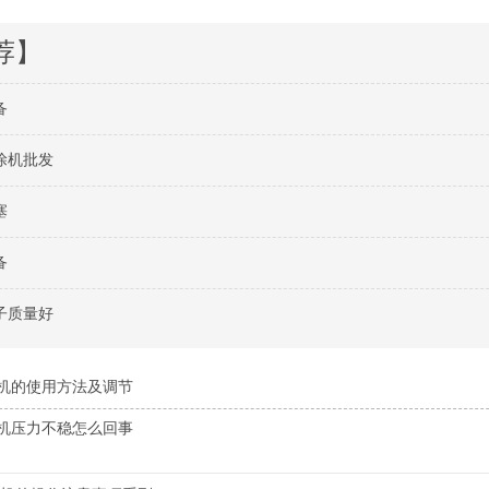
荐】
备
涂机批发
塞
备
子质量好
机的使用方法及调节
机压力不稳怎么回事