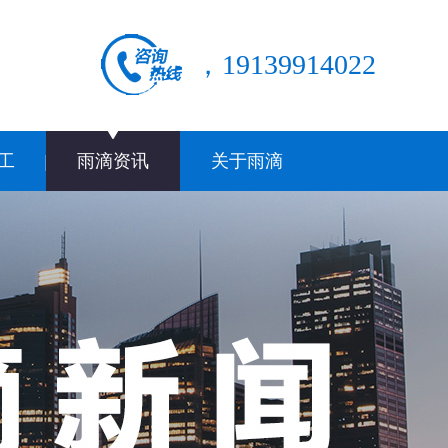
，19139914022
工
雨滴资讯
关于雨滴