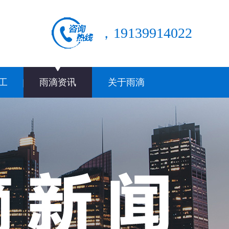
，19139914022
工
雨滴资讯
关于雨滴