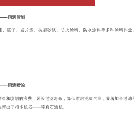
——雨滴智能
、腻子、岩片漆、抗裂砂浆、防火涂料、防水涂料等多种涂料作业
——雨滴喷涂
喷涂和喷剂的浪费，延长过滤寿命，降低喷房泥灰含量，显著加长过滤
现在新出了很多机器——喷真石漆机。