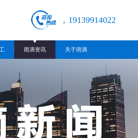
，19139914022
工
雨滴资讯
关于雨滴