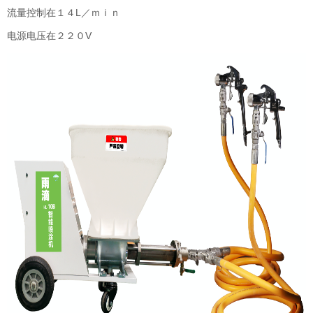
流量控制在１４L／ｍｉｎ
电源电压在２２０V