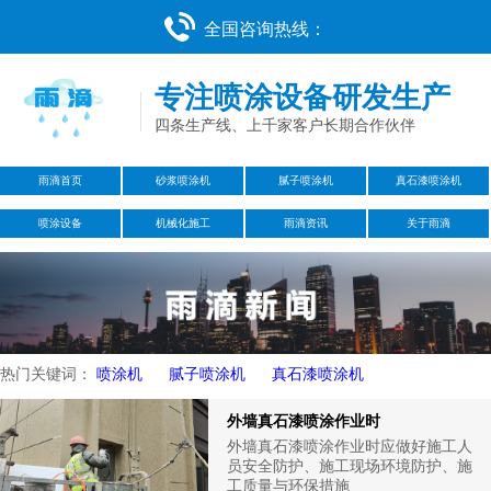
全国咨询热线：
专注喷涂设备研发生产
四条生产线、上千家客户长期合作伙伴
雨滴首页
砂浆喷涂机
腻子喷涂机
真石漆喷涂机
喷涂设备
机械化施工
雨滴资讯
关于雨滴
热门关键词：
喷涂机
腻子喷涂机
真石漆喷涂机
外墙真石漆喷涂作业时
外墙真石漆喷涂作业时应做好施工人
员安全防护、施工现场环境防护、施
工质量与环保措施