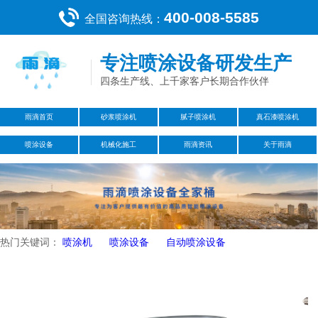
400-008-5585
全国咨询热线：
专注喷涂设备研发生产
四条生产线、上千家客户长期合作伙伴
雨滴首页
砂浆喷涂机
腻子喷涂机
真石漆喷涂机
喷涂设备
机械化施工
雨滴资讯
关于雨滴
热门关键词：
喷涂机
喷涂设备
自动喷涂设备