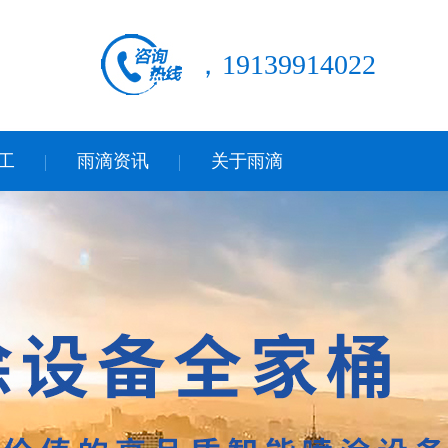
，19139914022
工
雨滴资讯
关于雨滴