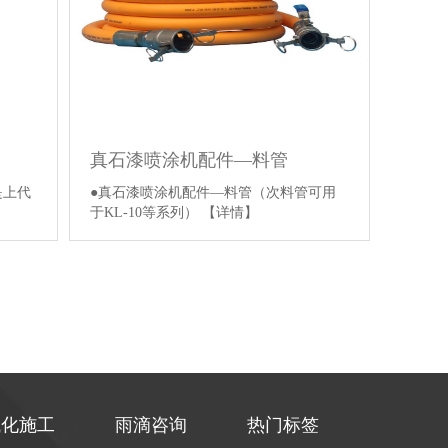
真石漆喷涂机配件—料管
是上代
●真石漆喷涂机配件—料管（次料管可用
】
于KL-10等系列）
【详情】
械化施工
雨滴咨询
热门标签